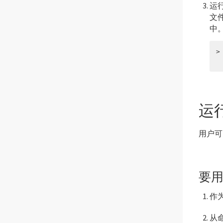
运
文
中
>
 
运行
用户可
要用
作
从