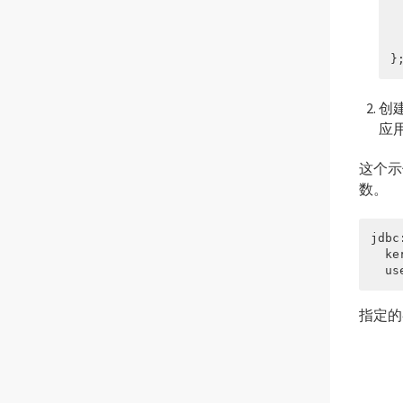
 
 
 
}
创建
应
这个示例
数。
jdbc
  ke
  us
指定的