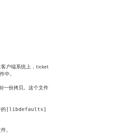
。在客户端系统上，ticket
件中。
制一份拷贝。这个文件
件的
[libdefaults]
b文件。