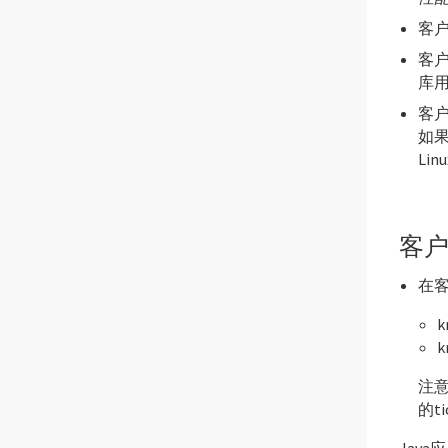
客户
客户
库
客户
如果
Li
客
在客
k
k
注
的t
Jav