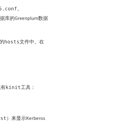
。
5.conf
库的Greenplum数据
统的
文件中。在
hosts
就有
工具：
kinit
）来显示Kerberos
ist