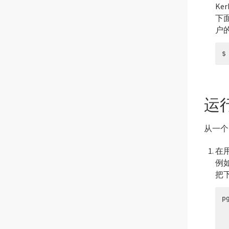
Ke
下
户的
$
运
从一个K
在
例
把
p
 
 
 