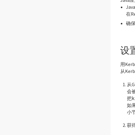
Jav
在Re
确保
设置
用Ker
从Ker
从G
会被
把
k
如
小节
获得