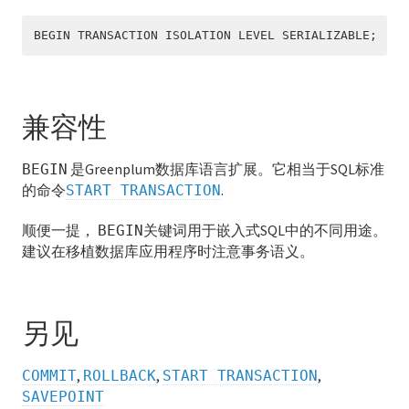
CREATE GROUP
BEGIN TRANSACTION ISOLATION LEVEL SERIALIZABLE;
CREATE INDEX
CREATE LANGUAGE
兼容性
CREATE OPERATOR
是Greenplum数据库语言扩展。它相当于SQL标准
BEGIN
的命令
.
START TRANSACTION
CREATE OPERATOR CLASS
顺便一提，
关键词用于嵌入式SQL中的不同用途。
BEGIN
CREATE OPERATOR FAMILY
建议在移植数据库应用程序时注意事务语义。
CREATE PROTOCOL
CREATE RESOURCE QUEUE
另见
CREATE ROLE
,
,
,
COMMIT
ROLLBACK
START TRANSACTION
CREATE RULE
SAVEPOINT