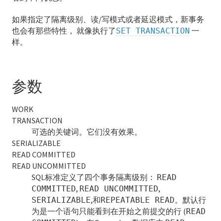
ALTER INDEX
如果指定了隔离级别、读/写模式或者延迟模式，新事务
也会有那些特性， 就像执行了
一
SET TRANSACTION
ALTER LANGUAGE
样。
ALTER OPERATOR
ALTER OPERATOR CLASS
参数
ALTER OPERATOR FAMILY
WORK
TRANSACTION
ALTER PROTOCOL
可选的关键词。它们没有效果。
SERIALIZABLE
ALTER RESOURCE QUEUE
READ COMMITTED
ALTER ROLE
READ UNCOMMITTED
SQL标准定义了四个事务隔离级别：
READ
ALTER SCHEMA
,
,
COMMITTED
READ UNCOMMITTED
,和
。默认行
SERIALIZABLE
REPEATABLE READ
ALTER SEQUENCE
为是一个语句只能看到在开始之前提交的行 (
READ