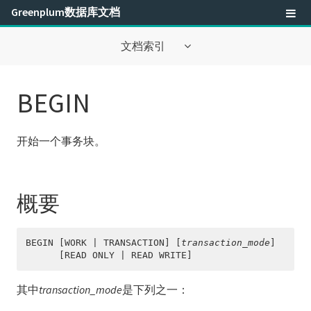
Greenplum数据库文档
文档索引
关于此文档
BEGIN
最佳实践
开始一个事务块。
安全性配置指南
管理员指南
概要
工具指南
Greenplum数据库参考指南
BEGIN [WORK | TRANSACTION] [
transaction_mode
]

      [READ ONLY | READ WRITE]
SQL命令参考
其中
transaction_mode
是下列之一：
SQL语法概要