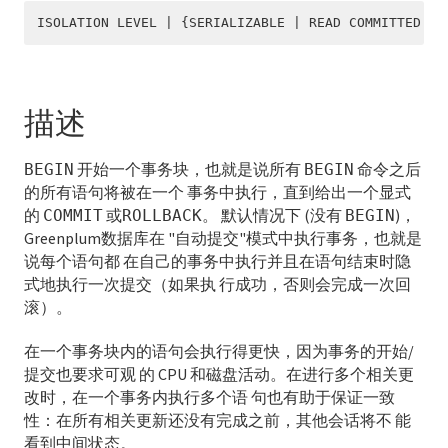
ISOLATION LEVEL | {SERIALIZABLE | READ COMMITTED | 
ABORT
ALTER AGGREGATE
描述
ALTER CONVERSION
开始一个事务块，也就是说所有
命令之后
BEGIN
BEGIN
ALTER DATABASE
的所有语句将被在一个 事务中执行，直到给出一个显式
的
或
。 默认情况下 (没有
)，
COMMIT
ALTER DOMAIN
ROLLBACK
BEGIN
Greenplum数据库在 "自动提交"模式中执行事务，也就是
ALTER EXTENSION
说每个语句都 在自己的事务中执行并且在语句结束时隐
式地执行一次提交（如果执 行成功，否则会完成一次回
ALTER EXTERNAL TABLE
滚）。
ALTER FILESPACE
在一个事务块内的语句会执行得更快，因为事务的开始/
提交也要求可观 的 CPU 和磁盘活动。在进行多个相关更
ALTER FUNCTION
改时，在一个事务内执行多个语 句也有助于保证一致
性：在所有相关更新还没有完成之前，其他会话将不 能
ALTER GROUP
看到中间状态。