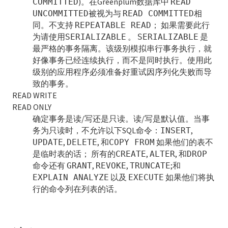
)。在Greenplum数据库中
COMMITTED
READ
ALTER TABLE
被视为与
相
UNCOMMITTED
READ COMMITTED
同。不支持
； 如果需要此行
REPEATABLE READ
ALTER TABLESPACE
为请使用
。
是
SERIALIZABLE
SERIALIZABLE
最严格的事务隔离。该级别模拟串行事务执行，就
ALTER TYPE
好像事务已经连续执行，而不是同时执行。使用此
级别的应用程序必须准备好重试因序列化失败而导
ALTER USER
致的事务。
READ WRITE
ALTER VIEW
READ ONLY
确定事务是读/写还是只读。读/写是默认值。当事
ANALYZE
务为只读时，不允许以下SQL命令：
,
INSERT
,
, 和
如果他们的表不
BEGIN
UPDATE
DELETE
COPY FROM
是临时表的话； 所有的
,
, 和
CREATE
ALTER
DROP
CHECKPOINT
命令还有
,
,
;和
GRANT
REVOKE
TRUNCATE
以及
如果他们将执
EXPLAIN ANALYZE
EXECUTE
CLOSE
行的命令列在列表的话。
CLUSTER