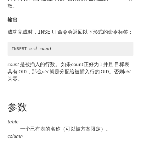
权。
ALTER INDEX
输出
ALTER LANGUAGE
成功完成时，
命令会返回以下形式的命令标签：
INSERT
ALTER OPERATOR
INSERT 
oid
count
ALTER OPERATOR CLASS
ALTER OPERATOR FAMILY
count
是被插入的行数。 如果count正好为 1 并且 目标表
具有 OID，那么
oid
就是分配给被插入行的 OID。否则
oid
ALTER PROTOCOL
为零。
ALTER RESOURCE QUEUE
参数
ALTER ROLE
ALTER SCHEMA
table
一个已有表的名称（可以被方案限定）。
ALTER SEQUENCE
column