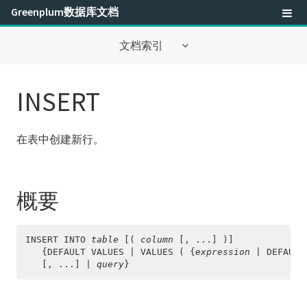
Greenplum数据库文档
文档索引
关于此文档
INSERT
最佳实践
在表中创建新行。
安全性配置指南
管理员指南
概要
工具指南
Greenplum数据库参考指南
INSERT INTO 
table
 [( 
column
 [, ...] )]

   {DEFAULT VALUES | VALUES ( {
expression
 | DEFAULT
   [, ...] | 
query
}
SQL命令参考
SQL语法概要