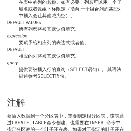
在表中的列的名称。如有必要，列名可以用一个子
ALTER TABLE
域名或者数组下标限定（指向 一个组合列的某些列
中插入会让其他域为空）。
ALTER TABLESPACE
DEFAULT VALUES
所有列都将被其默认值填充。
ALTER TYPE
expression
要赋予给相应列的表达式或者值。
ALTER USER
DEFAULT
相应的列将被其默认值填充。
ALTER VIEW
query
ANALYZE
提供要被插入行的查询（
语句）。 其语法
SELECT
描述参考
语句。
SELECT
BEGIN
CHECKPOINT
注解
CLOSE
要插入数据到一个分区表中，需要制定根分区表，该表通
CLUSTER
过
命令创建。也需要在
命令中
CREATE TABLE
INSERT
指定分区表的一个叶子还在表。如果对于指定的叶子还在