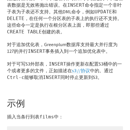
COMMENT
表数据是无效将抛出错误。在
命令指定一个非叶
INSERT
子表为子表还不支持。其他DML命令，例如
和
UPDATE
COMMIT
，在任何一个分区表的子表上的执行还不支持。
DELETE
这些命令一定是执行在根分区表上面，即那些通过
COPY
创建的表。
CREATE TABLE
CREATE AGGREGATE
对于追加优化表，Greenplum数据库支持最大并行度为
127的并行
事务插入到一个追加优化表中。
INSERT
CREATE CAST
对于可写S3外部表，
操作更新在配置S3桶中的一
INSERT
CREATE CONVERSION
个或者更多的文件，正如描述在
s3://协议
中的。通过
能够取消
同时停止更新到S3。
Ctrl-c
INSERT
CREATE DATABASE
CREATE DOMAIN
示例
CREATE EXTENSION
CREATE EXTERNAL TABLE
插入当条行到表
中：
films
CREATE FUNCTION