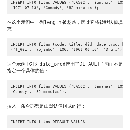
INSERT INTO films VALUES ('UA502', 'Bananas', 105, 

'1971-07-13', 'Comedy', '82 minutes');
CREATE GROUP
在这个示例中，列
被忽略，因此它将被默认值填
length
CREATE INDEX
充：
CREATE LANGUAGE
INSERT INTO films (code, title, did, date_prod, kind
CREATE OPERATOR
('T_601', 'Yojimbo', 106, '1961-06-16', 'Drama');
CREATE OPERATOR CLASS
这个示例中对列
使用了
子句而不是
date_prod
DEFAULT
指定一个具体的值：
CREATE OPERATOR FAMILY
CREATE PROTOCOL
INSERT INTO films VALUES ('UA502', 'Bananas', 105, D
'Comedy', '82 minutes');
CREATE RESOURCE QUEUE
插入一条全部都是由默认值组成的行：
CREATE ROLE
INSERT INTO films DEFAULT VALUES;
CREATE RULE