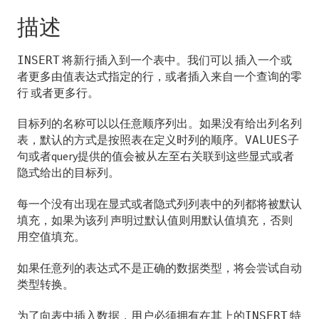
描述
ABORT
将新行插入到一个表中。我们可以 插入一个或
INSERT
ALTER AGGREGATE
者更多由值表达式指定的行，或者插入来自一个查询的零
ALTER CONVERSION
行 或者更多行。
ALTER DATABASE
目标列的名称可以以任意顺序列出。如果没有给出列名列
表，默认的方式是按照表在定义时列的顺序。
子
VALUES
ALTER DOMAIN
句或者query提供的值会被从左至右关联到这些显式或者
隐式给出的目标列。
ALTER EXTENSION
每一个没有出现在显式或者隐式列列表中的列都将被默认
ALTER EXTERNAL TABLE
填充，如果为该列 声明过默认值则用默认值填充，否则
用空值填充。
ALTER FILESPACE
如果任意列的表达式不是正确的数据类型，将会尝试自动
ALTER FUNCTION
类型转换。
ALTER GROUP
为了向表中插入数据，用户必须拥有在其上的
特
INSERT