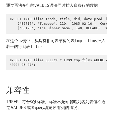
通过语法多行的
语法同时插入多条行的数据：
VALUES
CREATE SCHEMA
CREATE SEQUENCE
INSERT INTO films (code, title, did, date_prod, kind
    ('B6717', 'Tampopo', 110, '1985-02-10', 'Comedy'
CREATE TABLE
    ('HG120', 'The Dinner Game', 140, DEFAULT, 'Com
CREATE TABLE AS
在这个示例中，从具有相同表结构的表
插入
tmp_films
若干的行到表
：
films
CREATE TABLESPACE
INSERT INTO films SELECT * FROM tmp_films WHERE date
CREATE TYPE
'2004-05-07';
CREATE USER
CREATE VIEW
兼容性
DEALLOCATE
符合SQL标准。标准不允许省略列名列表但不通
INSERT
DECLARE
过
或者query填充 所有列的情况。
VALUES