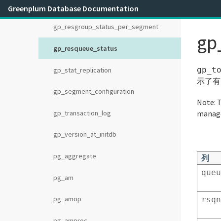
gp_resgroup_status_per_host
Greenplum Database Documentation
gp_resgroup_status_per_segment
gp
gp_resqueue_status
gp_t
gp_stat_replication
示了有
gp_segment_configuration
Note:
T
gp_transaction_log
manage
gp_version_at_initdb
pg_aggregate
列
queu
pg_am
pg_amop
rsqn
pg_amproc