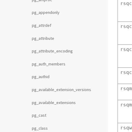
rsqc
pg_appendonly
pg_attrdef
rsqc
pg_attribute
rsqc
pg_attribute_encoding
pg_auth_members
rsqc
pg_authid
rsqm
pg_available_extension_versions
pg_available_extensions
rsqm
pg_cast
rsqw
pg_class