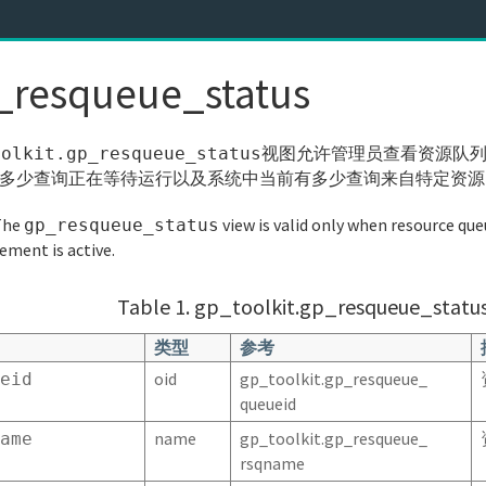
_resqueue_status
视图允许管理员查看资源队列
oolkit.gp_resqueue_status
多少查询正在等待运行以及系统中当前有多少查询来自特定资源
he
view is valid only when resource qu
gp_resqueue_status
ment is active.
Table 1. gp_toolkit.gp_resqueue_statu
类型
参考
oid
gp_toolkit.gp_resqueue_
eid
queueid
name
gp_toolkit.gp_resqueue_
ame
rsqname