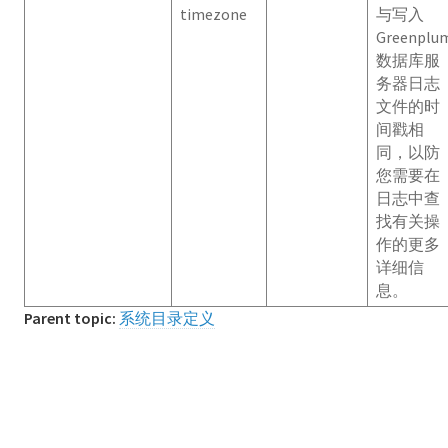
timezone
与写入
Greenplu
gp_distributed_xacts
数据库服
gp_distribution_policy
务器日志
文件的时
gpexpand.expansion_progress
间戳相
同，以防
gpexpand.status
您需要在
日志中查
gpexpand.status_detail
找有关操
作的更多
gp_fastsequence
详细信
息。
gp_id
Parent topic:
系统目录定义
gp_pgdatabase
gp_resgroup_config
gp_resgroup_status