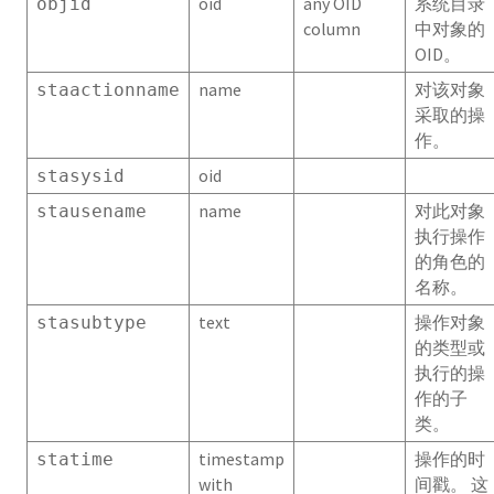
oid
any OID
系统目录
objid
column
中对象的
系统视图
OID。
name
对该对象
staactionname
系统目录定义
采取的操
作。
foreign_data_wrapper_options
oid
stasysid
foreign_data_wrappers
name
对此对象
stausename
执行操作
foreign_server_options
的角色的
名称。
foreign_servers
text
操作对象
stasubtype
foreign_table_options
的类型或
执行的操
foreign_tables
作的子
类。
gp_configuration_history
timestamp
操作的时
statime
with
间戳。 这
gp_distributed_log