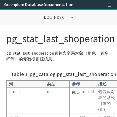
Greenplum Database Documentation
DOC INDEX
Greenplum数据库® 6.0文档
pg_stat_last_shoperation
参考指南
pg_stat_last_shoperation表包含全局对象（角色，表空
SQL Command Reference
间等）的元数据跟踪信息。
SQL 2008可选特性兼容性
Table 1. pg_catalog.pg_stat_last_shoperation
Greenplum环境变量
列
类型
参考
描述
classid
oid
pg_class.oid
包含该对
保留标识符和SQL关键字
象的系统
系统目录参考
目录的
OID。
系统表