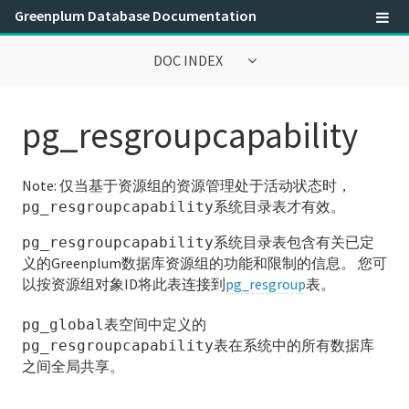
Greenplum Database Documentation
DOC INDEX
Greenplum数据库® 6.0文档
pg_resgroupcapability
参考指南
Note:
仅当基于资源组的资源管理处于活动状态时，
SQL Command Reference
系统目录表才有效。
pg_resgroupcapability
SQL 2008可选特性兼容性
系统目录表包含有关已定
pg_resgroupcapability
义的Greenplum数据库资源组的功能和限制的信息。 您可
Greenplum环境变量
以按资源组对象ID将此表连接到
pg_resgroup
表。
保留标识符和SQL关键字
表空间中定义的
pg_global
表在系统中的所有数据库
pg_resgroupcapability
系统目录参考
之间全局共享。
系统表