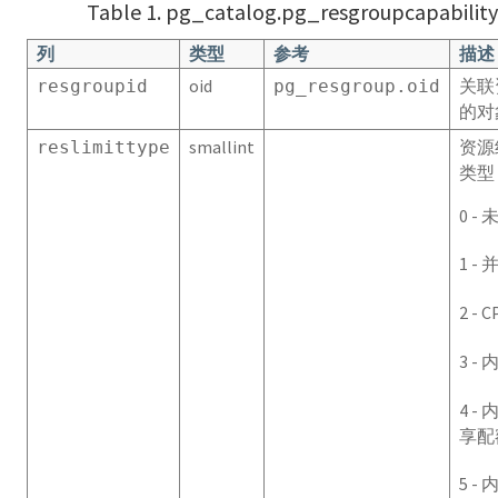
Table 1. pg_catalog.pg_resgroupcapability
系统视图
列
类型
参考
描述
oid
关联
resgroupid
pg_resgroup.oid
系统目录定义
的对
smallint
资源
reslimittype
foreign_data_wrapper_options
类型
foreign_data_wrappers
0 - 
foreign_server_options
1 -
foreign_servers
2 - C
foreign_table_options
3 - 
foreign_tables
4 -
享配
gp_configuration_history
5 -
gp_distributed_log