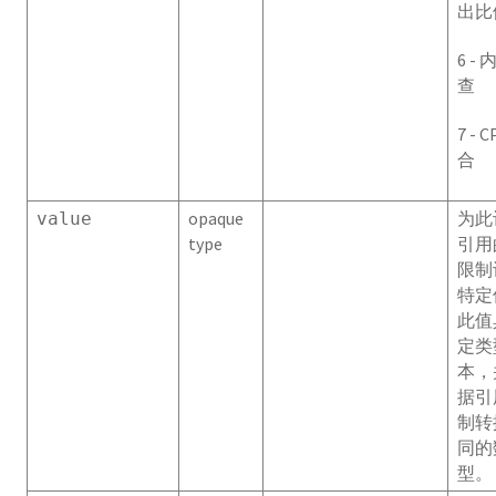
出比
gp_distributed_xacts
6 -
查
gp_distribution_policy
7 - 
gpexpand.expansion_progress
合
gpexpand.status
opaque
为此
value
gpexpand.status_detail
type
引用
限制
gp_fastsequence
特定
此值
gp_id
定类
本，
gp_pgdatabase
据引
制转
gp_resgroup_config
同的
型。
gp_resgroup_status