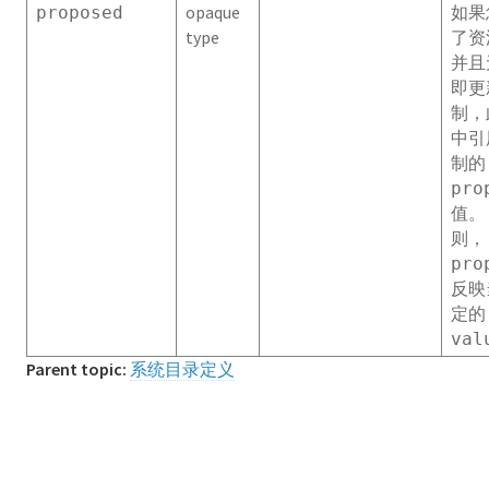
opaque
如果
proposed
gp_resgroup_status_per_host
type
了资
并且
gp_resgroup_status_per_segment
即更
制，
gp_resqueue_status
中引
制的
gp_stat_replication
pro
值。
gp_segment_configuration
则，
pro
gp_transaction_log
反映
定的
gp_version_at_initdb
val
pg_aggregate
Parent topic:
系统目录定义
pg_am
pg_amop