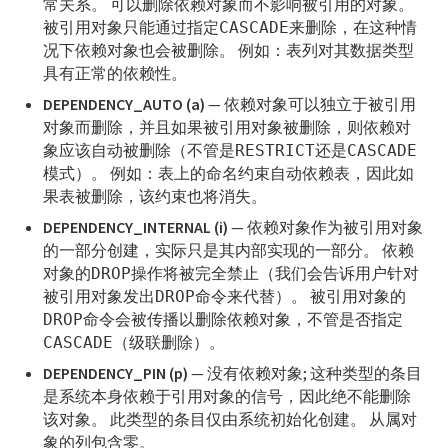
常关系。 可以删除依赖对象而不影响被引用的对象。
被引用对象只能通过指定
来删除，在这种情
CASCADE
系统视图
况下依赖对象也会被删除。 例如：表列对其数据类型
具有正常的依赖性。
系统目录定义
DEPENDENCY_AUTO (a)
— 依赖对象可以独立于被引用
对象而删除，并且如果被引用对象被删除，则依赖对
foreign_data_wrapper_options
象应该自动被删除（不管是
还是
RESTRICT
CASCADE
模式）。 例如：表上的命名约束自动依赖表，因此如
foreign_data_wrappers
果表被删除，该约束也将消失。
foreign_server_options
DEPENDENCY_INTERNAL (i)
— 依赖对象作为被引用对象
的一部分创建，实际只是其内部实现的一部分。 依赖
foreign_servers
对象的
操作将被完全禁止（我们会告诉用户针对
DROP
被引用对象发出
命令来代替）。 被引用对象的
DROP
foreign_table_options
命令会被传播以删除依赖对象，不管是否指定
DROP
（级联删除）。
CASCADE
foreign_tables
DEPENDENCY_PIN (p)
— 没有依赖对象; 这种类型的条目
是系统本身依赖于引用对象的信号，因此绝不能删除
gp_configuration_history
该对象。 此类型的条目仅由系统初始化创建。 从属对
象的列包含零。
gp_distributed_log