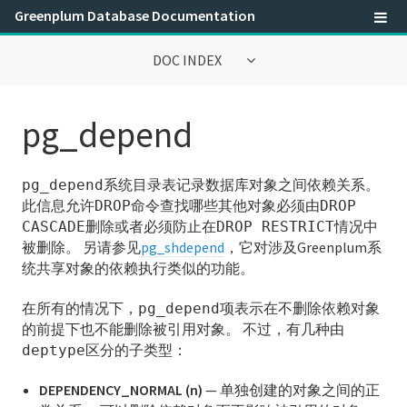
Greenplum Database Documentation
DOC INDEX
Greenplum数据库® 6.0文档
pg_depend
参考指南
系统目录表记录数据库对象之间依赖关系。
pg_depend
SQL Command Reference
此信息允许
命令查找哪些其他对象必须由
DROP
DROP
删除或者必须防止在
情况中
CASCADE
DROP RESTRICT
SQL 2008可选特性兼容性
被删除。 另请参见
pg_shdepend
，它对涉及Greenplum系
统共享对象的依赖执行类似的功能。
Greenplum环境变量
在所有的情况下，
项表示在不删除依赖对象
pg_depend
保留标识符和SQL关键字
的前提下也不能删除被引用对象。 不过，有几种由
区分的子类型：
deptype
系统目录参考
DEPENDENCY_NORMAL (n)
— 单独创建的对象之间的正
系统表