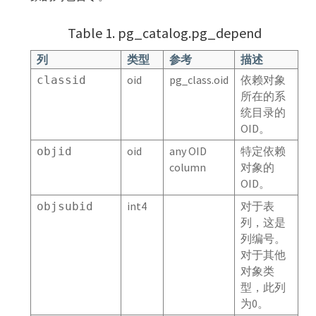
gp_distributed_xacts
Table 1. pg_catalog.pg_depend
gp_distribution_policy
列
类型
参考
描述
oid
pg_class.oid
依赖对象
classid
gpexpand.expansion_progress
所在的系
统目录的
gpexpand.status
OID。
gpexpand.status_detail
oid
any OID
特定依赖
objid
column
对象的
gp_fastsequence
OID。
int4
对于表
objsubid
gp_id
列，这是
列编号。
gp_pgdatabase
对于其他
对象类
gp_resgroup_config
型，此列
为0。
gp_resgroup_status