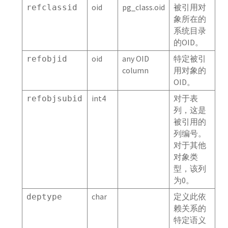
oid
pg_class.oid
被引用对
refclassid
gp_resgroup_status_per_host
象所在的
系统目录
gp_resgroup_status_per_segment
的OID。
gp_resqueue_status
oid
any OID
特定被引
refobjid
column
用对象的
gp_stat_replication
OID。
int4
对于表
refobjsubid
gp_segment_configuration
列，这是
被引用的
gp_transaction_log
列编号。
对于其他
gp_version_at_initdb
对象类
型，该列
pg_aggregate
为0。
pg_am
char
定义此依
deptype
赖关系的
pg_amop
特定语义